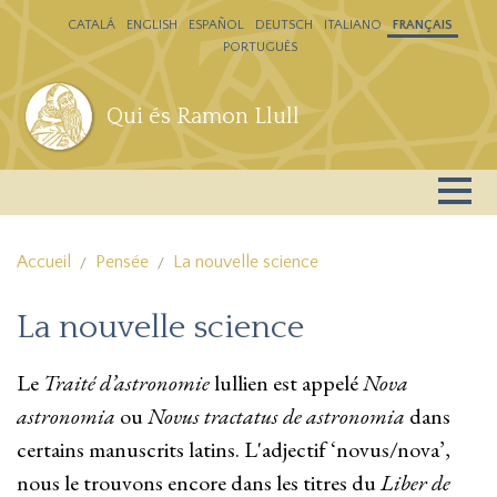
Aller au contenu principal
CATALÁ
ENGLISH
ESPAÑOL
DEUTSCH
ITALIANO
FRANÇAIS
PORTUGUÊS
Qui és Ramon Llull
Accueil
Pensée
La nouvelle science
La nouvelle science
Le
Traité d’astronomie
lullien est appelé
Nova
astronomia
ou
Novus tractatus de astronomia
dans
certains manuscrits latins. L'adjectif ‘novus/nova’,
nous le trouvons encore dans les titres du
Liber de