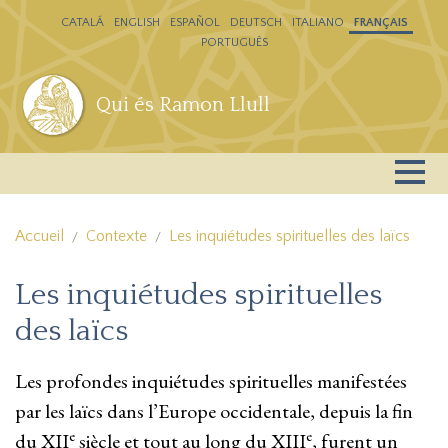
Aller au contenu principal
CATALÁ
ENGLISH
ESPAÑOL
DEUTSCH
ITALIANO
FRANÇAIS
PORTUGUÊS
Qui és Ramon Llull
Accueil
Contexte
Les inquiétudes spirituelles des laïcs
Les inquiétudes spirituelles
des laïcs
Les profondes inquiétudes spirituelles manifestées
par les laïcs dans l’Europe occidentale, depuis la fin
e
e
du XII
siècle et tout au long du XIII
, furent un