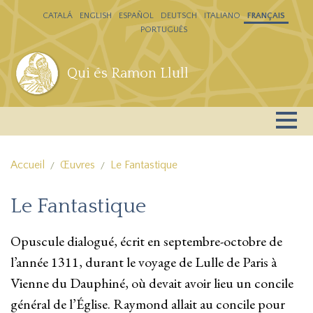
Aller au contenu principal
CATALÁ
ENGLISH
ESPAÑOL
DEUTSCH
ITALIANO
FRANÇAIS
PORTUGUÊS
Qui és Ramon Llull
Accueil
Œuvres
Le Fantastique
Le Fantastique
Opuscule dialogué, écrit en septembre-octobre de
l’année 1311, durant le voyage de Lulle de Paris à
Vienne du Dauphiné, où devait avoir lieu un concile
général de l’Église. Raymond allait au concile pour