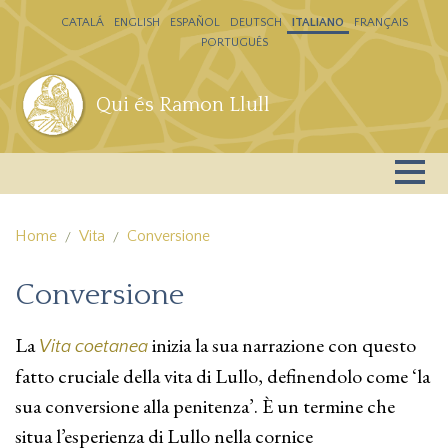
Salta al contenuto principale
CATALÁ
ENGLISH
ESPAÑOL
DEUTSCH
ITALIANO
FRANÇAIS
PORTUGUÊS
Qui és Ramon Llull
Home
Vita
Conversione
Conversione
La
inizia la sua narrazione con questo
Vita coetanea
fatto cruciale della vita di Lullo, definendolo come ‘la
sua conversione alla penitenza’. È un termine che
situa l’esperienza di Lullo nella cornice