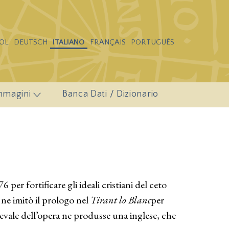
OL
DEUTSCH
ITALIANO
FRANÇAIS
PORTUGUÊS
mmagini
Banca Dati / Dizionario
76 per fortificare gli ideali cristiani del ceto
 ne imitò il prologo nel
Tirant lo Blanc
per
evale dell’opera ne produsse una inglese, che