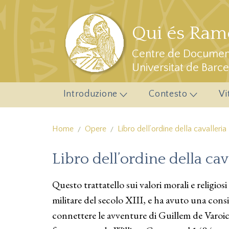
Salta al contenuto principale
Qui és Ramo
Centre de Document
Universitat de Barc
Introduzione
Contesto
Vi
Home
Opere
Libro dell’ordine della cavalleria
Libro dell’ordine della cav
Questo trattatello sui valori morali e religiosi v
militare del secolo XIII, e ha avuto una cons
connettere le avventure di Guillem de Varoic