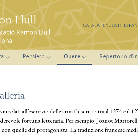
n Llull
CATALÁ
ENGLISH
ESPAÑ
ació Ramon Llull
elona
ta
Pensiero
Opere
Repertorio d'i
alleria
incolati all’esercizio delle armi fu scritto tra il 1274 e il 12
iderevole fortuna letteraria. Per esempio, Joanot Martorell
 con quelle del protagonista. La traduzione francese medi