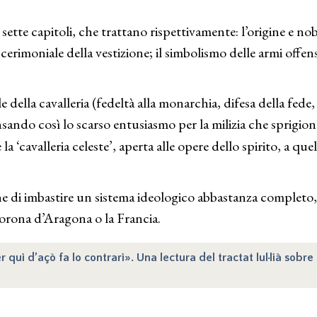
sette capitoli, che trattano rispettivamente: l’origine e nobi
il cerimoniale della vestizione; il simbolismo delle armi offen
a cavalleria (fedeltà alla monarchia, difesa della fede, risp
ando così lo scarso entusiasmo per la milizia che sprigion
la ‘cavalleria celeste’, aperta alle opere dello spirito, a q
e di imbastire un sistema ideologico abbastanza completo, s
Corona d’Aragona o la Francia.
r qui d’açò fa lo contrari». Una lectura del tractat lul·lià sobre 