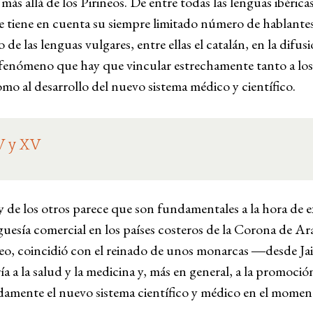
s allá de los Pirineos. De entre todas las lenguas ibéric
 se tiene en cuenta su siempre limitado número de hablant
o de las lenguas vulgares, entre ellas el catalán, en la dif
 fenómeno que hay que vincular estrechamente tanto a los 
mo al desarrollo del nuevo sistema médico y científico.
V y XV
y de los otros parece que son fundamentales a la hora de e
guesía comercial en los países costeros de la Corona de A
áneo, coincidió con el reinado de unos monarcas ―desde J
ía a la salud y la medicina y, más en general, a la promoció
amente el nuevo sistema científico y médico en el moment