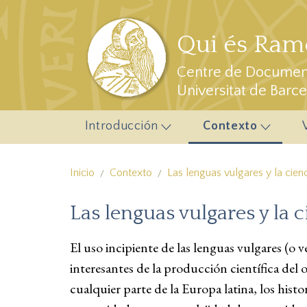
Pasar al contenido principal
Qui és Ramo
Centre de Document
Universitat de Barc
Introducción
Contexto
Inicio
Contexto
Las lenguas vulgares y la cien
Las lenguas vulgares y la 
El uso incipiente de las lenguas vulgares (o
interesantes de la producción científica de
cualquier parte de la Europa latina, los hist