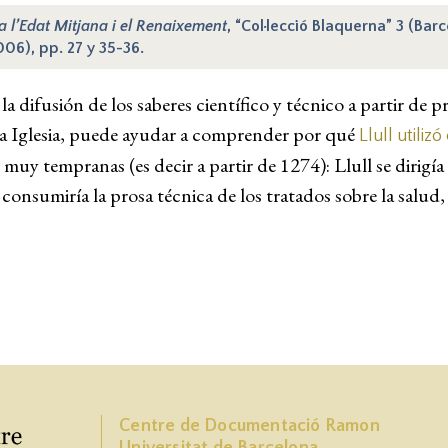
a l’Edat Mitjana i el Renaixement
, “Col·lecció Blaquerna” 3 (Ba
006), pp. 27 y 35-36.
la difusión de los saberes científico y técnico a partir de p
de la Iglesia, puede ayudar a comprender por qué
Llull utilizó
s muy tempranas (es decir a partir de 1274): Llull se dirigí
onsumiría la prosa técnica de los tratados sobre la salud, 
Centre de Documentació Ramon