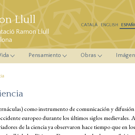
n Llull
CATALÁ
ENGLISH
ESPAÑ
ació Ramon Llull
elona
Vida
Pensamiento
Obras
Imágen
cia
ciencia
 vernáculas) como instrumento de comunicación y difusión 
l occidente europeo durante los últimos siglos medievales
oriadores de la ciencia ya observaron hace tiempo que en los