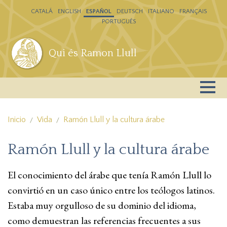
Pasar al contenido principal
CATALÁ
ENGLISH
ESPAÑOL
DEUTSCH
ITALIANO
FRANÇAIS
PORTUGUÊS
Qui és Ramon Llull
Inicio
Vida
Ramón Llull y la cultura árabe
Ramón Llull y la cultura árabe
El conocimiento del árabe que tenía Ramón Llull lo
convirtió en un caso único entre los teólogos latinos.
Estaba muy orgulloso de su dominio del idioma,
como demuestran las referencias frecuentes a sus