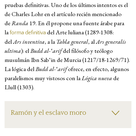
pruebas definitivas. Uno de los últimos intentos es el
de Charles Lohr en el artículo recién mencionado
de
Randa
19. En él propone una fuente árabe para
la
del Arte luliana (1289-1308:
forma definitiva
del
Ars inventiva
, a la
Tabla general
, al
Ars generalis
ultima
): el
Budd al-‛arif
del filósofo y teólogo
musulmán Ibn Sab‛in de Murcia (1217/18-1269/71).
La lógica del
Budd al-‛arif
ofrece, en efecto, algunos
paralelismos muy vistosos con la
Lógica nueva
de
Llull (1303).
Ramón y el esclavo moro